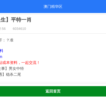
澳门精华区
人生】平特一肖
:56
6034610
开：？准
资料
m
站或本资料，一起交流！
往事】男女中特
奇遇】稳杀二尾
返回首页