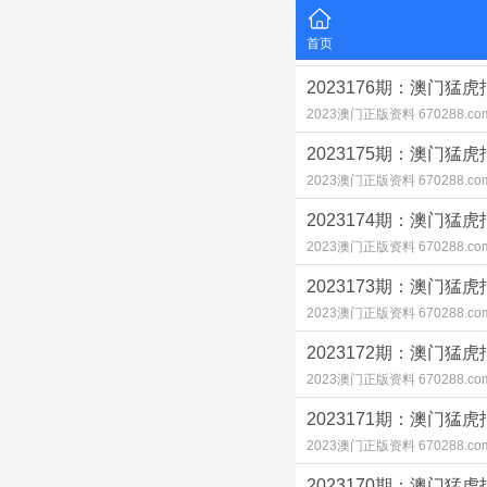
首页
2023176期：澳门猛虎
2023澳门正版资料 670288.co
2023175期：澳门猛虎
2023澳门正版资料 670288.co
2023174期：澳门猛虎
2023澳门正版资料 670288.co
2023173期：澳门猛虎
2023澳门正版资料 670288.co
2023172期：澳门猛虎
2023澳门正版资料 670288.co
2023171期：澳门猛虎
2023澳门正版资料 670288.co
2023170期：澳门猛虎