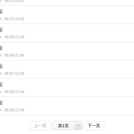
m
06-12 03:43
报
m
06-10 21:50
报
m
06-09 21:49
报
m
06-08 21:46
报
m
06-07 21:45
报
m
06-06 21:44
报
m
06-05 21:44
上一页
第1页
下一页