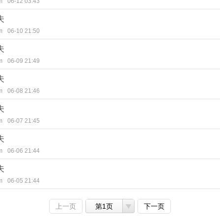
m
06-12 03:43
夫
m
06-10 21:50
夫
m
06-09 21:49
夫
m
06-08 21:46
夫
m
06-07 21:45
夫
m
06-06 21:44
夫
m
06-05 21:44
上一页
第1页
下一页