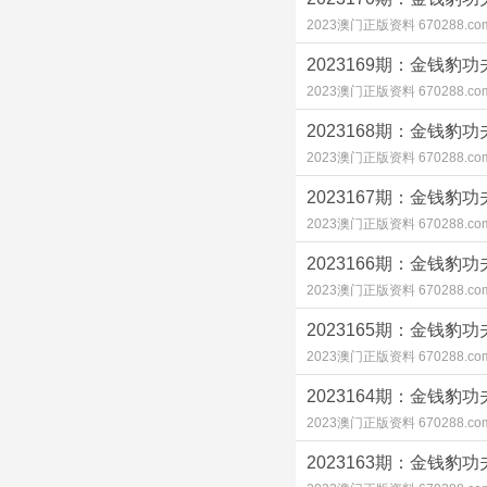
2023澳门正版资料 670288.co
2023169期：金钱豹功
2023澳门正版资料 670288.co
2023168期：金钱豹功
2023澳门正版资料 670288.co
2023167期：金钱豹功
2023澳门正版资料 670288.co
2023166期：金钱豹功
2023澳门正版资料 670288.co
2023165期：金钱豹功
2023澳门正版资料 670288.co
2023164期：金钱豹功
2023澳门正版资料 670288.co
2023163期：金钱豹功