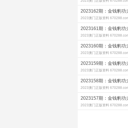
2023澳门正版资料 670288.co
2023162期：金钱豹功
2023澳门正版资料 670288.co
2023161期：金钱豹功
2023澳门正版资料 670288.co
2023160期：金钱豹功
2023澳门正版资料 670288.co
2023159期：金钱豹功
2023澳门正版资料 670288.co
2023158期：金钱豹功
2023澳门正版资料 670288.co
2023157期：金钱豹功
2023澳门正版资料 670288.co