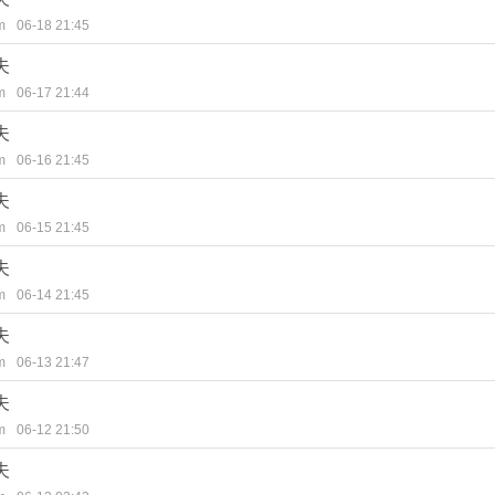
m
06-18 21:45
夫
m
06-17 21:44
夫
m
06-16 21:45
夫
m
06-15 21:45
夫
m
06-14 21:45
夫
m
06-13 21:47
夫
m
06-12 21:50
夫